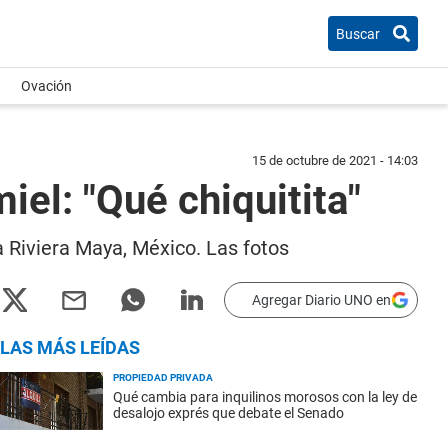
Buscar
Ovación
15 de octubre de 2021 - 14:03
miel: "Qué chiquitita"
a Riviera Maya, México. Las fotos
Agregar Diario UNO en
LAS MÁS LEÍDAS
PROPIEDAD PRIVADA
Qué cambia para inquilinos morosos con la ley de
desalojo exprés que debate el Senado