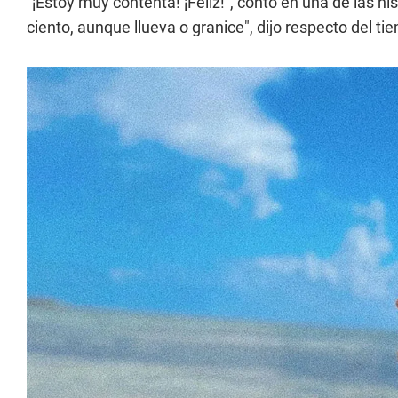
"¡Estoy muy contenta! ¡Feliz!", contó en una de las h
ciento, aunque llueva o granice", dijo respecto del t