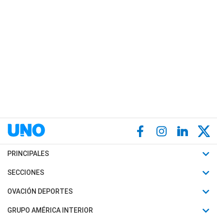
PRINCIPALES
Últimas Noticias
SECCIONES
Política
Horóscopo
OVACIÓN DEPORTES
Sociedad
Motores
Fútbol
GRUPO AMÉRICA INTERIOR