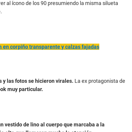
er al ícono de los 90 presumiendo la misma silueta
.
m en corpiño transparente y calzas fajadas
y las fotos se hicieron virales.
La ex protagonista de
ok muy particular.
n vestido de lino al cuerpo que marcaba a la