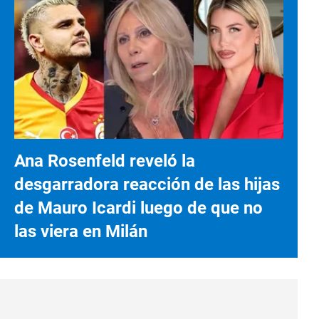
Ana Rosenfeld reveló la
desgarradora reacción de las hijas
de Mauro Icardi luego de que no
las viera en Milán