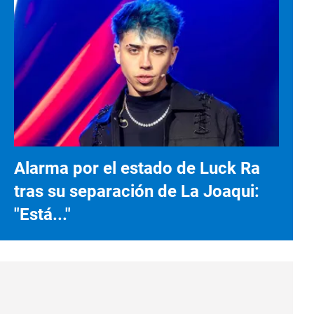
Alarma por el estado de Luck Ra
tras su separación de La Joaqui:
"Está..."