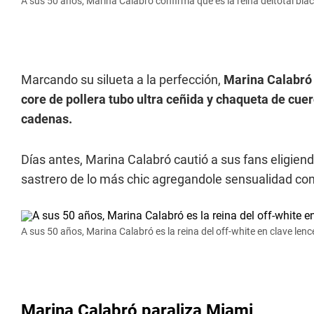
A sus 50 años, Marina Calabró confirma que es la reina deltotal blac
Marcando su silueta a la perfección,
Marina Calabró 
core de pollera tubo ultra ceñida y chaqueta de cu
cadenas.
Días antes, Marina Calabró cautió a sus fans eligiend
sastrero de lo más chic agregandole sensualidad con
A sus 50 años, Marina Calabró es la reina del off-white en clave lence
Marina Calabró paraliza Miami