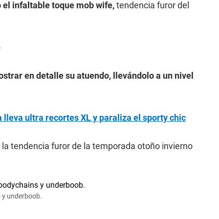
el infaltable toque mob wife,
tendencia furor del
e
ostrar en detalle su atuendo, llevándolo a un nivel
lleva ultra recortes XL y paraliza el sporty chic
e
la tendencia furor de la temporada otoño invierno
s y underboob.