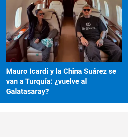
Mauro Icardi y la China Suárez se
van a Turquía: ¿vuelve al
Galatasaray?