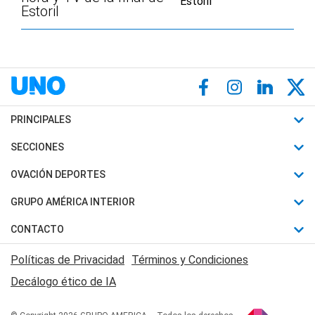
Estoril
PRINCIPALES
Últimas Noticias
SECCIONES
Política
Horóscopo
OVACIÓN DEPORTES
Sociedad
Motores
Fútbol
GRUPO AMÉRICA INTERIOR
Policiales
Recetas
Mundial
Canal 7 en Vivo
CONTACTO
Judiciales
Trucos caseros
Automovilismo
Radio Nihuil
Acerca de Nosotros
Economia
Políticas de Privacidad
Términos y Condiciones
Series y Películas
Rugby
FM UNA
Contactanos
Decálogo ético de IA
Edictos y Solicitadas
Tenis
Radio Brava
Newsletter
Básquet