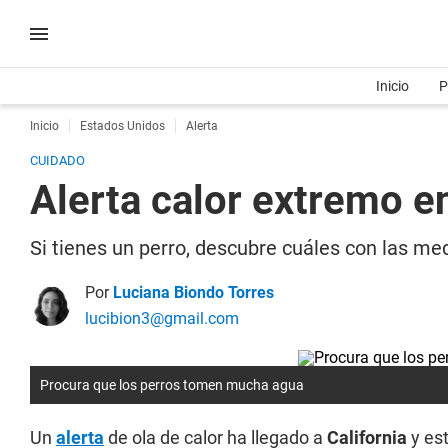
Inicio
P
Inicio
Estados Unidos
Alerta
CUIDADO
Alerta calor extremo en
Si tienes un perro, descubre cuáles con las m
Por
Luciana Biondo Torres
lucibion3@gmail.com
Procura que los perros tomen mucha agua
Un
alerta
de ola de calor ha llegado a
California
y est