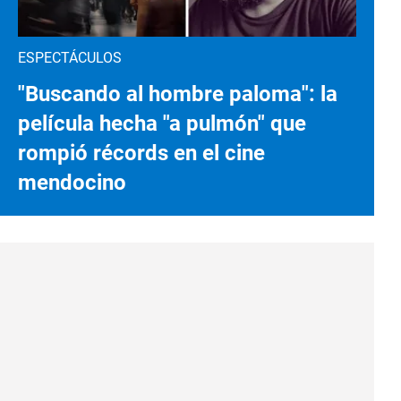
ESPECTÁCULOS
"Buscando al hombre paloma": la
película hecha "a pulmón" que
rompió récords en el cine
mendocino