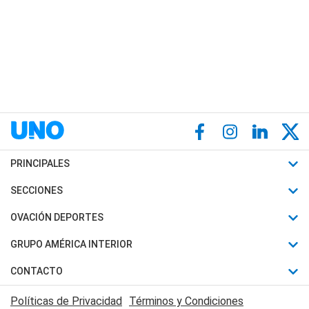
PRINCIPALES
Últimas Noticias
SECCIONES
Política
Horóscopo
OVACIÓN DEPORTES
Sociedad
Motores
Fútbol
GRUPO AMÉRICA INTERIOR
Policiales
Recetas
Mundial
Canal 7 en Vivo
CONTACTO
Judiciales
Trucos caseros
Automovilismo
Radio Nihuil
Acerca de Nosotros
Economia
Políticas de Privacidad
Términos y Condiciones
Series y Películas