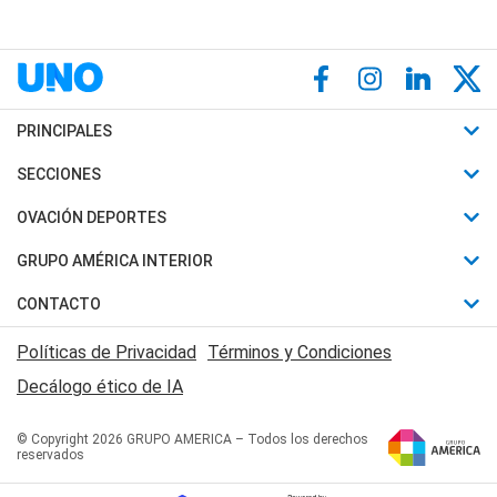
PRINCIPALES
Últimas Noticias
SECCIONES
Política
Horóscopo
OVACIÓN DEPORTES
Sociedad
Motores
Fútbol
GRUPO AMÉRICA INTERIOR
Policiales
Recetas
Mundial
Canal 7 en Vivo
CONTACTO
Judiciales
Trucos caseros
Automovilismo
Radio Nihuil
Acerca de Nosotros
Economia
Políticas de Privacidad
Términos y Condiciones
Series y Películas
Rugby
FM UNA
Contactanos
Decálogo ético de IA
Edictos y Solicitadas
Tenis
Radio Brava
Newsletter
Básquet
© Copyright 2026 GRUPO AMERICA – Todos los derechos
San Juan 8
reservados
Boxeo