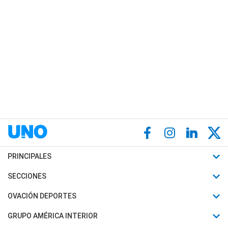
PRINCIPALES
Últimas Noticias
SECCIONES
Política
Horóscopo
OVACIÓN DEPORTES
Sociedad
Motores
Fútbol
GRUPO AMÉRICA INTERIOR
Policiales