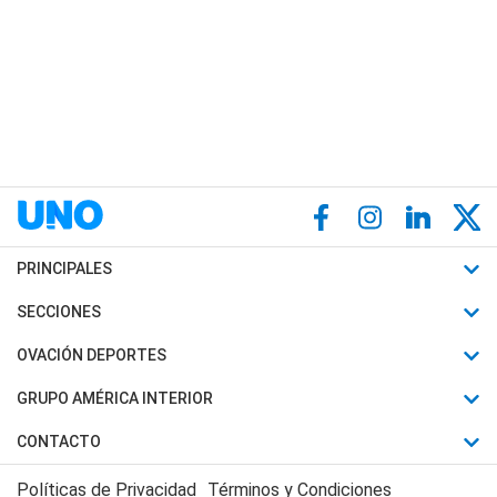
PRINCIPALES
Últimas Noticias
SECCIONES
Política
Horóscopo
OVACIÓN DEPORTES
Sociedad
Motores
Fútbol
GRUPO AMÉRICA INTERIOR
Policiales
Recetas
Mundial
Canal 7 en Vivo
CONTACTO
Judiciales
Trucos caseros
Automovilismo
Radio Nihuil
Acerca de Nosotros
Economia
Políticas de Privacidad
Términos y Condiciones
Series y Películas