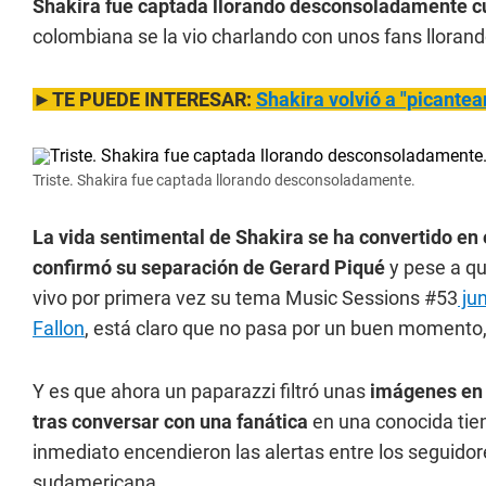
Shakira fue captada llorando desconsoladamente 
colombiana se la vio charlando con unos fans llorand
►TE PUEDE INTERESAR:
Shakira volvió a "picantea
Triste. Shakira fue captada llorando desconsoladamente.
La vida sentimental de Shakira se ha convertido en
confirmó su separación de Gerard Piqué
y pese a qu
vivo por primera vez su tema Music Sessions #53
jun
Fallon
,
está claro que no pasa por un buen momento,
Y es que ahora un paparazzi filtró unas
imágenes en l
tras conversar con una fanática
en una conocida tie
inmediato encendieron las alertas entre los seguidore
sudamericana.