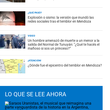
¿QUÉ PASÓ?
Explosión o sismo: la versión que inundó las
redes sociales tras el temblor en Mendoza
VIDEO
Un hombre amenazó de muerte a un menor a la
salida del Normal de Tunuyán: "¿Qué te hacés el
mafioso si sos un princeso?"
¡ATENCIÓN!
¿Dónde fue el epicentro del temblor en Mendoza?
LO QUE SE LEE AHORA