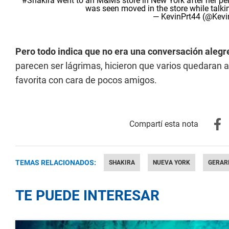
#Shakira
went to an M&Ms store in New York after her p
was seen moved in the store while talki
— KevinPrt44 (@Kevi
Pero todo indica que no era una conversación alegr
parecen ser lágrimas, hicieron que varios quedaran a
favorita con cara de pocos amigos.
TEMAS RELACIONADOS:
SHAKIRA
NUEVA YORK
GERAR
TE PUEDE INTERESAR