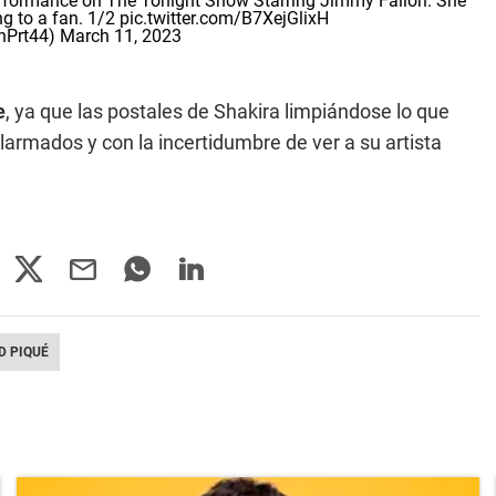
erformance on The Tonight Show Starring Jimmy Fallon. She
ng to a fan. 1/2
pic.twitter.com/B7XejGlixH
nPrt44)
March 11, 2023
e
, ya que las postales de Shakira limpiándose lo que
larmados y con la incertidumbre de ver a su artista
D PIQUÉ