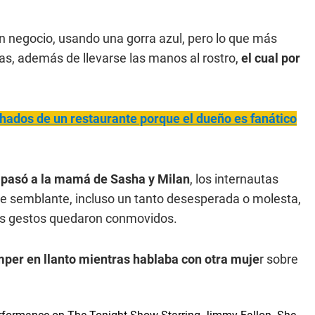
un negocio, usando una gorra azul, pero lo que más
mas, además de llevarse las manos al rostro,
el cual por
chados de un restaurante porque el dueño es fanático
e pasó a la mamá de Sasha y Milan
, los internautas
te semblante, incluso un tanto desesperada o molesta,
sus gestos quedaron conmovidos.
mper en llanto mientras hablaba con otra muje
r sobre