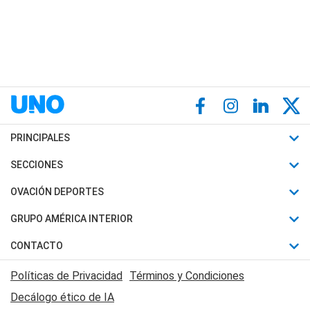
PRINCIPALES
Últimas Noticias
SECCIONES
Política
Horóscopo
OVACIÓN DEPORTES
Sociedad
Motores
Fútbol
GRUPO AMÉRICA INTERIOR
Policiales
Recetas
Mundial
Canal 7 en Vivo
CONTACTO
Judiciales
Trucos caseros
Automovilismo
Radio Nihuil
Acerca de Nosotros
Economia
Políticas de Privacidad
Términos y Condiciones
Series y Películas
Rugby
FM UNA
Contactanos
Decálogo ético de IA
Edictos y Solicitadas
Tenis