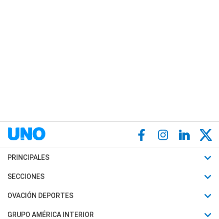
PRINCIPALES
Últimas Noticias
SECCIONES
Política
Horóscopo
OVACIÓN DEPORTES
Sociedad
Motores
Fútbol
GRUPO AMÉRICA INTERIOR