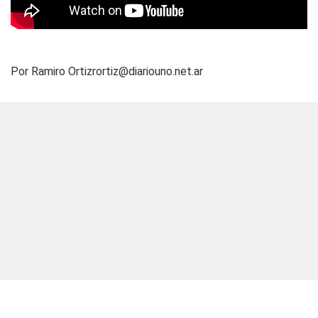
Por Ramiro
Ortizrortiz@diariouno.net.ar