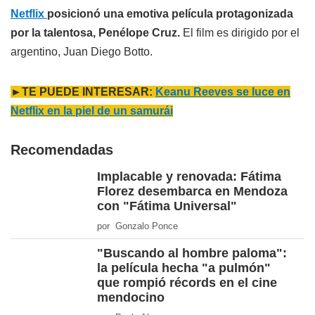
Netflix
posicionó una emotiva película protagonizada
por la talentosa, Penélope Cruz.
El film es dirigido por el
argentino, Juan Diego Botto.
►TE PUEDE INTERESAR:
Keanu Reeves se luce en
Netflix en la piel de un samurái
Recomendadas
Implacable y renovada: Fátima
Florez desembarca en Mendoza
con "Fátima Universal"
por Gonzalo Ponce
"Buscando al hombre paloma":
la película hecha "a pulmón"
que rompió récords en el cine
mendocino