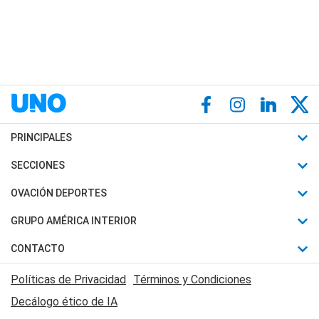
PRINCIPALES
Últimas Noticias
SECCIONES
Política
Horóscopo
OVACIÓN DEPORTES
Sociedad
Motores
Fútbol
GRUPO AMÉRICA INTERIOR
Policiales
Recetas
Mundial
Canal 7 en Vivo
CONTACTO
Judiciales
Trucos caseros
Automovilismo
Radio Nihuil
Acerca de Nosotros
Economia
Políticas de Privacidad
Términos y Condiciones
Series y Películas
Rugby
FM UNA
Contactanos
Decálogo ético de IA
Edictos y Solicitadas
Tenis
Radio Brava