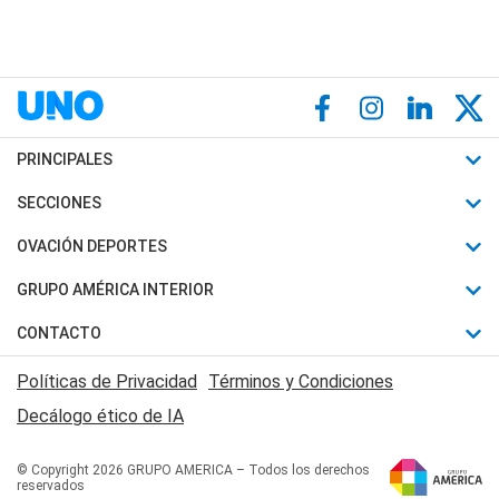
PRINCIPALES
Últimas Noticias
SECCIONES
Política
Horóscopo
OVACIÓN DEPORTES
Sociedad
Motores
Fútbol
GRUPO AMÉRICA INTERIOR
Policiales
Recetas
Mundial
Canal 7 en Vivo
CONTACTO
Judiciales
Trucos caseros
Automovilismo
Radio Nihuil
Acerca de Nosotros
Economia
Políticas de Privacidad
Términos y Condiciones
Series y Películas
Rugby
FM UNA
Contactanos
Decálogo ético de IA
Edictos y Solicitadas
Tenis
Radio Brava
Newsletter
Básquet
© Copyright 2026 GRUPO AMERICA – Todos los derechos
San Juan 8
reservados