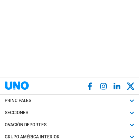
PRINCIPALES
Últimas Noticias
SECCIONES
Política
Horóscopo
OVACIÓN DEPORTES
Sociedad
Motores
Fútbol
GRUPO AMÉRICA INTERIOR