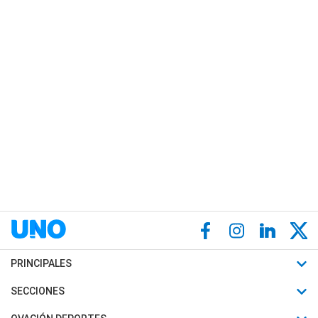
PRINCIPALES
Últimas Noticias
SECCIONES
Política