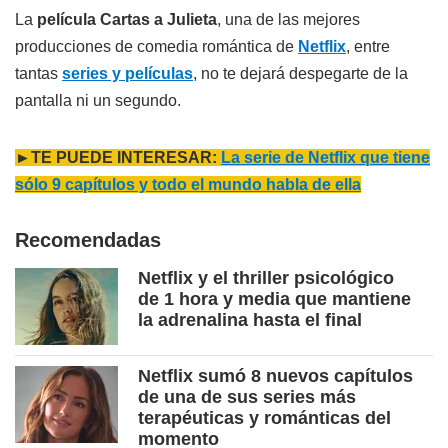
La
película Cartas a Julieta
, una de las mejores
producciones de comedia romántica de
Netflix
, entre
tantas
series y películas
, no te dejará despegarte de la
pantalla ni un segundo.
►TE PUEDE INTERESAR:
La serie de Netflix que tiene
sólo 9 capítulos y todo el mundo habla de ella
Recomendadas
Netflix y el thriller psicológico
de 1 hora y media que mantiene
la adrenalina hasta el final
Netflix sumó 8 nuevos capítulos
de una de sus series más
terapéuticas y románticas del
momento