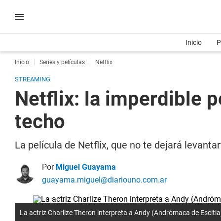
Inicio
P
Inicio
Series y películas
Netflix
STREAMING
Netflix: la imperdible 
techo
La película de Netflix, que no te dejará levanta
Por
Miguel Guayama
guayama.miguel@diariouno.com.ar
La actriz Charlize Theron interpreta a Andy (Andrómaca de Escitia) e