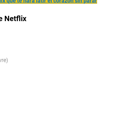
ix que te hará latir el corazón sin parar
e Netflix
vre)