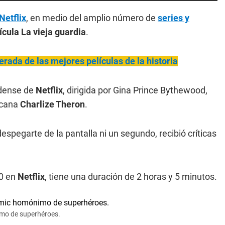
Netflix
, en medio del amplio número de
series y
ícula
La vieja guardia
.
derada de las mejores películas de la historia
dense de
Netflix
, dirigida por Gina Prince Bythewood,
ricana
Charlize Theron
.
despegarte de la pantalla ni un segundo, recibió críticas
20 en
Netflix
, tiene una duración de 2 horas y 5 minutos.
nimo de superhéroes.