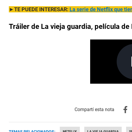
►TE PUEDE INTERESAR:
La serie de Netflix que tie
Tráiler de La vieja guardia, película de 
TEMAS RELACIONADOS:
NETFLIX
LA VIEJA GUARDIA
S