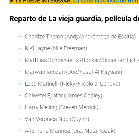
►TE PUEDE INTERESAR:
La serie más vista de Netfl
Reparto de La vieja guardia, película d
Charlize Theron (Andy/Andrómaca de Escitia)
KiKi Layne (Nile Freeman)
Matthias Schoenaerts (Booker/Sebastian Le Li
Marwan Kenzari (Joe/Yusuf Al-Kaysani)
Luca Marinelli (Nicky/Nicolo di Genova)
Chiwetel Ejiofor (James Copley)
Harry Melling (Steven Merrick)
Van Veronica Ngo (Quynh)
Anamaria Marinca (Dra. Meta Kozak)