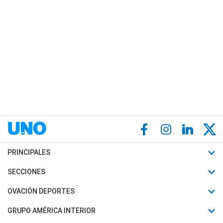
PRINCIPALES
Últimas Noticias
SECCIONES
Política
Horóscopo
OVACIÓN DEPORTES
Sociedad
Motores
Fútbol
GRUPO AMÉRICA INTERIOR
Policiales
Recetas