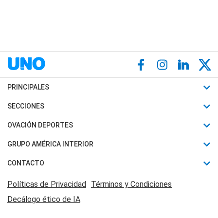
PRINCIPALES
Últimas Noticias
SECCIONES
Política
Horóscopo
OVACIÓN DEPORTES
Sociedad
Motores
Fútbol
GRUPO AMÉRICA INTERIOR
Policiales
Recetas
Mundial
Canal 7 en Vivo
CONTACTO
Judiciales
Trucos caseros
Automovilismo
Radio Nihuil
Acerca de Nosotros
Economia
Políticas de Privacidad
Términos y Condiciones
Series y Películas
Rugby
FM UNA
Contactanos
Decálogo ético de IA
Edictos y Solicitadas
Tenis
Radio Brava
Newsletter