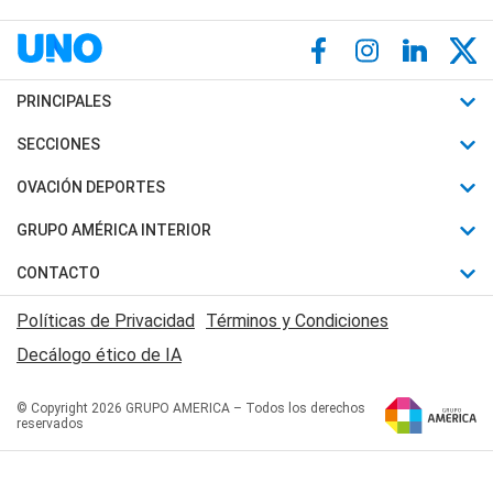
PRINCIPALES
Últimas Noticias
SECCIONES
Política
Horóscopo
OVACIÓN DEPORTES
Sociedad
Motores
Fútbol
GRUPO AMÉRICA INTERIOR
Policiales
Recetas
Mundial
Canal 7 en Vivo
CONTACTO
Judiciales
Trucos caseros
Automovilismo
Radio Nihuil
Acerca de Nosotros
Economia
Políticas de Privacidad
Términos y Condiciones
Series y Películas
Rugby
FM UNA
Contactanos
Decálogo ético de IA
Edictos y Solicitadas
Tenis
Radio Brava
Newsletter
Básquet
© Copyright 2026 GRUPO AMERICA – Todos los derechos
San Juan 8
reservados
Boxeo
Fuera de Juego