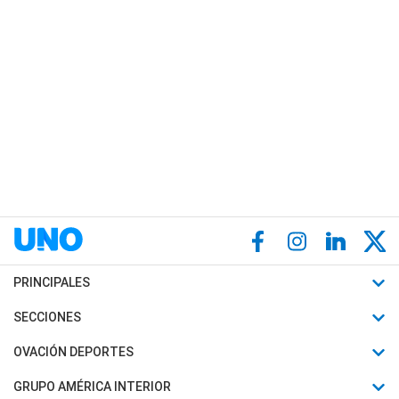
PRINCIPALES
Últimas Noticias
SECCIONES
Política
Horóscopo
OVACIÓN DEPORTES
Sociedad
Motores
Fútbol
GRUPO AMÉRICA INTERIOR