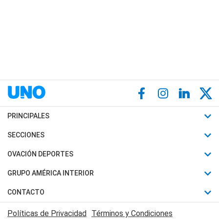
PRINCIPALES
Últimas Noticias
SECCIONES
Política
Horóscopo
OVACIÓN DEPORTES
Sociedad
Motores
Fútbol
GRUPO AMÉRICA INTERIOR
Policiales
Recetas
Mundial
Canal 7 en Vivo
CONTACTO
Judiciales
Trucos caseros
Automovilismo
Radio Nihuil
Acerca de Nosotros
Economia
Políticas de Privacidad
Términos y Condiciones
Series y Películas