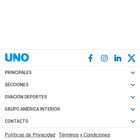
PRINCIPALES
Últimas Noticias
SECCIONES
Política
Horóscopo
OVACIÓN DEPORTES
Sociedad
Motores
Fútbol
GRUPO AMÉRICA INTERIOR
Policiales
Recetas
Mundial
Canal 7 en Vivo
CONTACTO
Judiciales
Trucos caseros
Automovilismo
Radio Nihuil
Acerca de Nosotros
Economia
Políticas de Privacidad
Términos y Condiciones
Series y Películas
Rugby