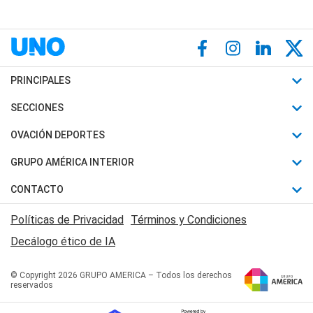
PRINCIPALES
Últimas Noticias
SECCIONES
Política
Horóscopo
OVACIÓN DEPORTES
Sociedad
Motores
Fútbol
GRUPO AMÉRICA INTERIOR
Policiales
Recetas
Mundial
Canal 7 en Vivo
CONTACTO
Judiciales
Trucos caseros
Automovilismo
Radio Nihuil
Acerca de Nosotros
Economia
Políticas de Privacidad
Términos y Condiciones
Series y Películas
Rugby
FM UNA
Contactanos
Decálogo ético de IA
Edictos y Solicitadas
Tenis
Radio Brava
Newsletter
Básquet
© Copyright 2026 GRUPO AMERICA – Todos los derechos
San Juan 8
reservados
Boxeo