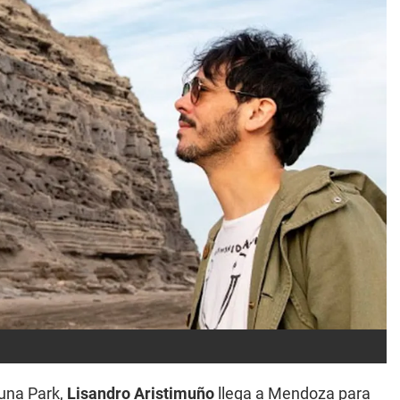
Luna Park,
Lisandro Aristimuño
llega a Mendoza para