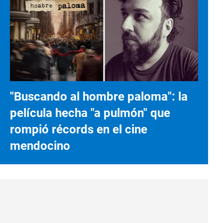
"Buscando al hombre paloma": la
película hecha "a pulmón" que
rompió récords en el cine
mendocino