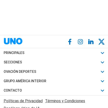
PRINCIPALES
Últimas Noticias
SECCIONES
Política
Horóscopo
OVACIÓN DEPORTES
Sociedad
Motores
Fútbol
GRUPO AMÉRICA INTERIOR
Policiales
Recetas
Mundial
Canal 7 en Vivo
CONTACTO
Judiciales
Trucos caseros
Automovilismo
Radio Nihuil
Acerca de Nosotros
Economia
Políticas de Privacidad
Términos y Condiciones
Series y Películas
Rugby
FM UNA
Contactanos