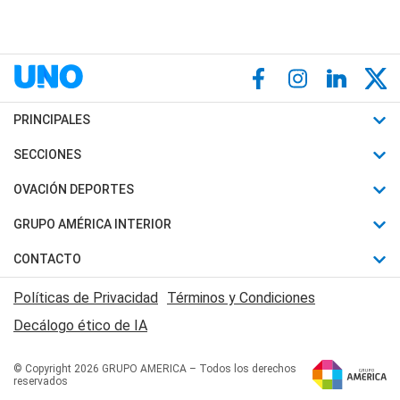
PRINCIPALES
Últimas Noticias
SECCIONES
Política
Horóscopo
OVACIÓN DEPORTES
Sociedad
Motores
Fútbol
GRUPO AMÉRICA INTERIOR
Policiales
Recetas
Mundial
Canal 7 en Vivo
CONTACTO
Judiciales
Trucos caseros
Automovilismo
Radio Nihuil
Acerca de Nosotros
Economia
Políticas de Privacidad
Términos y Condiciones
Series y Películas
Rugby
FM UNA
Contactanos
Decálogo ético de IA
Edictos y Solicitadas
Tenis
Radio Brava
Newsletter
Básquet
© Copyright 2026 GRUPO AMERICA – Todos los derechos
San Juan 8
reservados
Boxeo