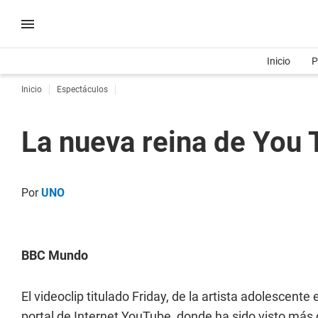
Inicio
P
Inicio
Espectáculos
La nueva reina de You
Por
UNO
BBC Mundo
El videoclip titulado Friday, de la artista adolescent
portal de Internet YouTube, donde ha sido visto más 