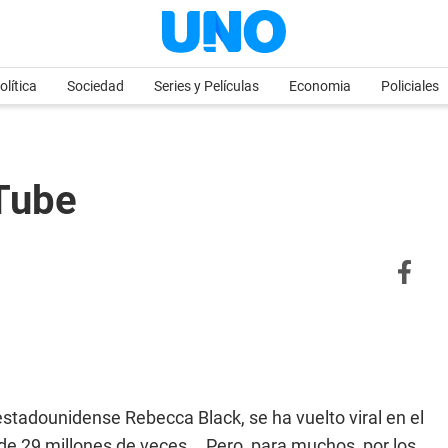
olítica
Sociedad
Series y Películas
Economia
Policiales
 Tube
e estadounidense Rebecca Black, se ha vuelto viral en el
de 29 millones de veces... Pero, para muchos, por los