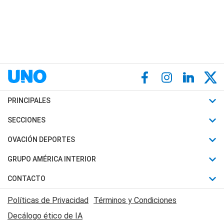
PRINCIPALES
Últimas Noticias
SECCIONES
Política
Horóscopo
OVACIÓN DEPORTES
Sociedad
Motores
Fútbol
GRUPO AMÉRICA INTERIOR
Policiales
Recetas
Mundial
Canal 7 en Vivo
CONTACTO
Judiciales
Trucos caseros
Automovilismo
Radio Nihuil
Acerca de Nosotros
Economia
Políticas de Privacidad
Términos y Condiciones
Series y Películas
Rugby
FM UNA
Contactanos
Decálogo ético de IA
Edictos y Solicitadas
Tenis