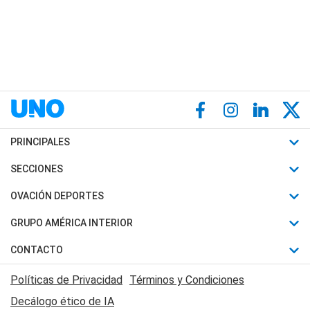
PRINCIPALES
Últimas Noticias
SECCIONES
Política
Horóscopo
OVACIÓN DEPORTES
Sociedad
Motores
Fútbol
GRUPO AMÉRICA INTERIOR
Policiales
Recetas
Mundial
Canal 7 en Vivo
CONTACTO
Judiciales
Trucos caseros
Automovilismo
Radio Nihuil
Acerca de Nosotros
Economia
Políticas de Privacidad
Términos y Condiciones
Series y Películas
Rugby
FM UNA
Contactanos
Decálogo ético de IA
Edictos y Solicitadas