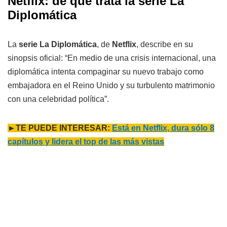
Netflix: de qué trata la
serie La
Diplomática
La
serie La Diplomática
, de
Netflix
, describe en su
sinopsis oficial: “En medio de una crisis internacional, una
diplomática intenta compaginar su nuevo trabajo como
embajadora en el Reino Unido y su turbulento matrimonio
con una celebridad política”.
►TE PUEDE INTERESAR:
Está en Netflix, dura sólo 8
capítulos y lidera el top de las más vistas