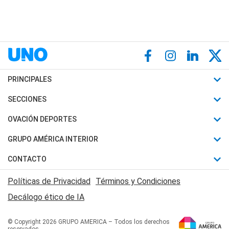
PRINCIPALES
Últimas Noticias
SECCIONES
Política
Horóscopo
OVACIÓN DEPORTES
Sociedad
Motores
Fútbol
GRUPO AMÉRICA INTERIOR
Policiales
Recetas
Mundial
Canal 7 en Vivo
CONTACTO
Judiciales
Trucos caseros
Automovilismo
Radio Nihuil
Acerca de Nosotros
Economia
Políticas de Privacidad
Términos y Condiciones
Series y Películas
Rugby
FM UNA
Contactanos
Decálogo ético de IA
Edictos y Solicitadas
Tenis
Radio Brava
Newsletter
Básquet
© Copyright 2026 GRUPO AMERICA – Todos los derechos
San Juan 8
reservados