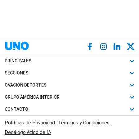
PRINCIPALES
Últimas Noticias
SECCIONES
Política
Horóscopo
OVACIÓN DEPORTES
Sociedad
Motores
Fútbol
GRUPO AMÉRICA INTERIOR
Policiales
Recetas
Mundial
Canal 7 en Vivo
CONTACTO
Judiciales
Trucos caseros
Automovilismo
Radio Nihuil
Acerca de Nosotros
Economia
Políticas de Privacidad
Términos y Condiciones
Series y Películas
Rugby
FM UNA
Contactanos
Decálogo ético de IA
Edictos y Solicitadas
Tenis
Radio Brava