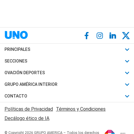
PRINCIPALES
Últimas Noticias
SECCIONES
Política
Horóscopo
OVACIÓN DEPORTES
Sociedad
Motores
Fútbol
GRUPO AMÉRICA INTERIOR
Policiales
Recetas
Mundial
Canal 7 en Vivo
CONTACTO
Judiciales
Trucos caseros
Automovilismo
Radio Nihuil
Acerca de Nosotros
Economia
Políticas de Privacidad
Términos y Condiciones
Series y Películas
Rugby
FM UNA
Contactanos
Decálogo ético de IA
Edictos y Solicitadas
Tenis
Radio Brava
Newsletter
Básquet
© Copyright 2026 GRUPO AMERICA – Todos los derechos