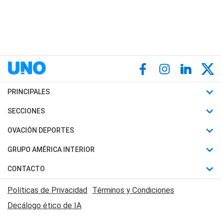
PRINCIPALES
Últimas Noticias
SECCIONES
Política
Horóscopo
OVACIÓN DEPORTES
Sociedad
Motores
Fútbol
GRUPO AMÉRICA INTERIOR
Policiales
Recetas
Mundial
Canal 7 en Vivo
CONTACTO
Judiciales
Trucos caseros
Automovilismo
Radio Nihuil
Acerca de Nosotros
Economia
Políticas de Privacidad
Términos y Condiciones
Series y Películas
Rugby
FM UNA
Contactanos
Decálogo ético de IA
Edictos y Solicitadas
Tenis
Radio Brava
Newsletter