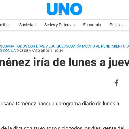
olítica
Sociedad
Series y Películas
Economia
Policiales
USANA TODOS LOS DÍAS, ALGO QUE AYUDARÍA MUCHO AL RENDIMIENTO DIA
O CON LA D
28 DE MARZO DE 2011 - 09:34
énez iría de lunes a juev
a Susana Giménez hacer un programa diario de lunes a
de la diva con su exitoso ciclo todos los días, gente del