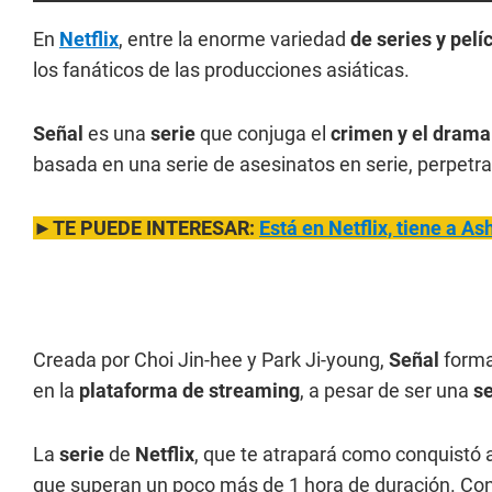
En
Netflix
, entre la enorme variedad
de series y pelí
los fanáticos de las producciones asiáticas.
Señal
es una
serie
que conjuga el
crimen y el drama 
basada en una serie de asesinatos en serie, perpetr
►TE PUEDE INTERESAR:
Está en Netflix, tiene a A
Creada por Choi Jin-hee y Park Ji-young,
Señal
forma
en la
plataforma de streaming
, a pesar de ser una
s
La
serie
de
Netflix
, que te atrapará como conquistó 
que superan un poco más de 1 hora de duración. Con