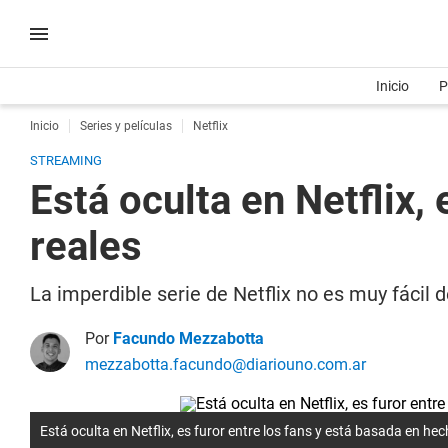
Inicio
P
Inicio
Series y películas
Netflix
STREAMING
Está oculta en Netflix,
reales
La imperdible serie de Netflix no es muy fácil 
Por
Facundo Mezzabotta
mezzabotta.facundo@diariouno.com.ar
Está oculta en Netflix, es furor entre los fans y está basada en hec