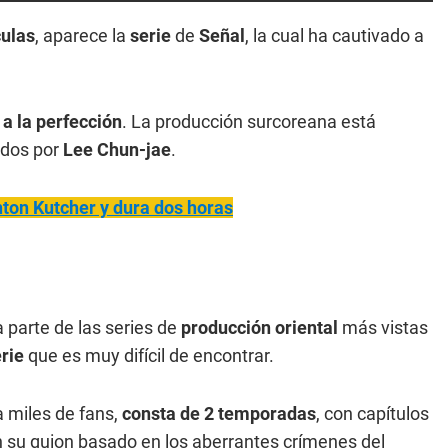
culas
, aparece la
serie
de
Señal
, la cual ha cautivado a
a la perfección
. La producción surcoreana está
ados por
Lee Chun-jae
.
shton Kutcher y dura dos horas
 parte de las series de
producción oriental
más vistas
erie
que es muy difícil de encontrar.
a miles de fans,
consta de 2 temporadas
, con capítulos
 su guion basado en los aberrantes crímenes del