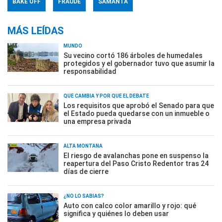
BAKE OFF
FRAUDE
SAMANTA
MÁS LEÍDAS
MUNDO
Su vecino cortó 186 árboles de humedales
protegidos y el gobernador tuvo que asumir la
responsabilidad
QUÉ CAMBIA Y POR QUÉ EL DEBATE
Los requisitos que aprobó el Senado para que
el Estado pueda quedarse con un inmueble o
una empresa privada
ALTA MONTAÑA
El riesgo de avalanchas pone en suspenso la
reapertura del Paso Cristo Redentor tras 24
días de cierre
¿NO LO SABÍAS?
Auto con calco color amarillo y rojo: qué
significa y quiénes lo deben usar