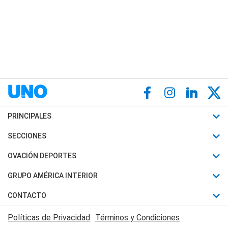
PRINCIPALES
Últimas Noticias
SECCIONES
Política
Horóscopo
OVACIÓN DEPORTES
Sociedad
Motores
Fútbol
GRUPO AMÉRICA INTERIOR
Policiales
Recetas
Mundial
Canal 7 en Vivo
CONTACTO
Judiciales
Trucos caseros
Automovilismo
Radio Nihuil
Acerca de Nosotros
Economia
Políticas de Privacidad
Términos y Condiciones
Series y Películas
Rugby
FM UNA