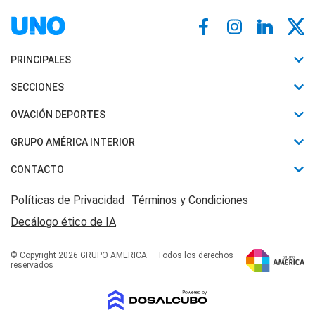
PRINCIPALES
Últimas Noticias
SECCIONES
Política
Horóscopo
OVACIÓN DEPORTES
Sociedad
Motores
Fútbol
GRUPO AMÉRICA INTERIOR
Policiales
Recetas
Mundial
Canal 7 en Vivo
CONTACTO
Judiciales
Trucos caseros
Automovilismo
Radio Nihuil
Acerca de Nosotros
Economia
Políticas de Privacidad
Términos y Condiciones
Series y Películas
Rugby
FM UNA
Contactanos
Decálogo ético de IA
Edictos y Solicitadas
Tenis
Radio Brava
Newsletter
Básquet
© Copyright 2026 GRUPO AMERICA – Todos los derechos
San Juan 8
reservados
Boxeo
Fuera de Juego