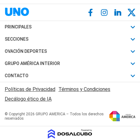
PRINCIPALES
Últimas Noticias
SECCIONES
Política
Horóscopo
OVACIÓN DEPORTES
Sociedad
Motores
Fútbol
GRUPO AMÉRICA INTERIOR
Policiales
Recetas
Mundial
Canal 7 en Vivo
CONTACTO
Judiciales
Trucos caseros
Automovilismo
Radio Nihuil
Acerca de Nosotros
Economia
Políticas de Privacidad
Términos y Condiciones
Series y Películas
Rugby
FM UNA
Contactanos
Decálogo ético de IA
Edictos y Solicitadas
Tenis
Radio Brava
Newsletter
Básquet
© Copyright 2026 GRUPO AMERICA – Todos los derechos
San Juan 8
reservados
Boxeo
Fuera de Juego