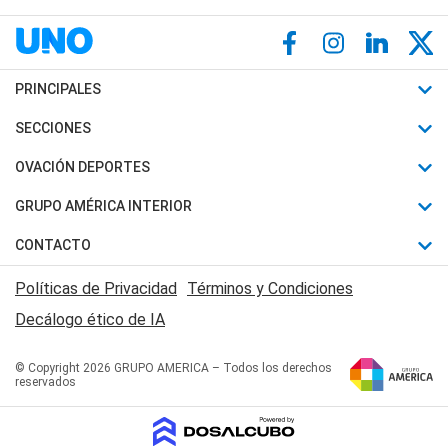
PRINCIPALES
Últimas Noticias
SECCIONES
Política
Horóscopo
OVACIÓN DEPORTES
Sociedad
Motores
Fútbol
GRUPO AMÉRICA INTERIOR
Policiales
Recetas
Mundial
Canal 7 en Vivo
CONTACTO
Judiciales
Trucos caseros
Automovilismo
Radio Nihuil
Acerca de Nosotros
Economia
Políticas de Privacidad
Términos y Condiciones
Series y Películas
Rugby
FM UNA
Contactanos
Decálogo ético de IA
Edictos y Solicitadas
Tenis
Radio Brava
Newsletter
Básquet
© Copyright 2026 GRUPO AMERICA – Todos los derechos
San Juan 8
reservados
Boxeo
Fuera de Juego