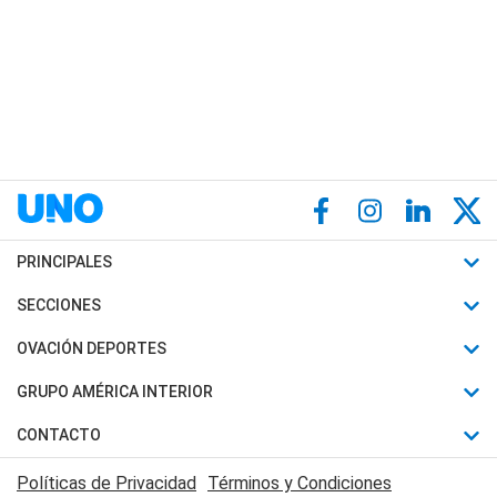
PRINCIPALES
Últimas Noticias
SECCIONES
Política
Horóscopo
OVACIÓN DEPORTES
Sociedad
Motores
Fútbol
GRUPO AMÉRICA INTERIOR
Policiales
Recetas
Mundial
Canal 7 en Vivo
CONTACTO
Judiciales
Trucos caseros
Automovilismo
Radio Nihuil
Acerca de Nosotros
Economia
Políticas de Privacidad
Términos y Condiciones
Series y Películas