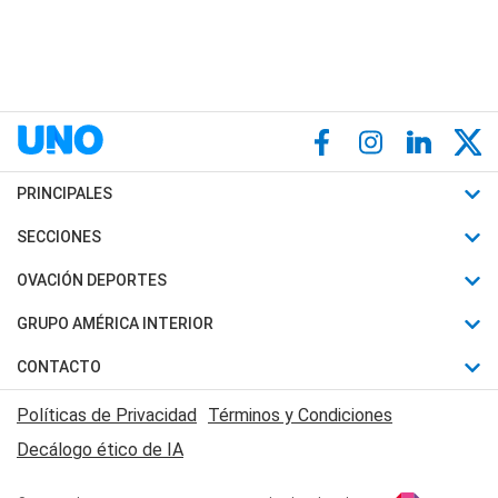
PRINCIPALES
Últimas Noticias
SECCIONES
Política
Horóscopo
OVACIÓN DEPORTES
Sociedad
Motores
Fútbol
GRUPO AMÉRICA INTERIOR
Policiales
Recetas
Mundial
Canal 7 en Vivo
CONTACTO
Judiciales
Trucos caseros
Automovilismo
Radio Nihuil
Acerca de Nosotros
Economia
Políticas de Privacidad
Términos y Condiciones
Series y Películas
Rugby
FM UNA
Contactanos
Decálogo ético de IA
Edictos y Solicitadas
Tenis
Radio Brava
Newsletter