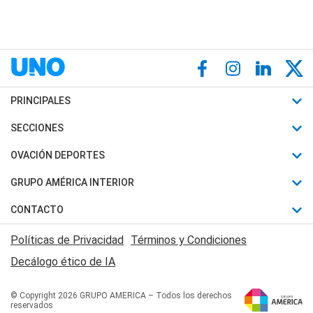
PRINCIPALES
Últimas Noticias
SECCIONES
Política
Horóscopo
OVACIÓN DEPORTES
Sociedad
Motores
Fútbol
GRUPO AMÉRICA INTERIOR
Policiales
Recetas
Mundial
Canal 7 en Vivo
CONTACTO
Judiciales
Trucos caseros
Automovilismo
Radio Nihuil
Acerca de Nosotros
Economia
Políticas de Privacidad
Términos y Condiciones
Series y Películas
Rugby
FM UNA
Contactanos
Decálogo ético de IA
Edictos y Solicitadas
Tenis
Radio Brava
Newsletter
Básquet
© Copyright 2026 GRUPO AMERICA – Todos los derechos
San Juan 8
reservados